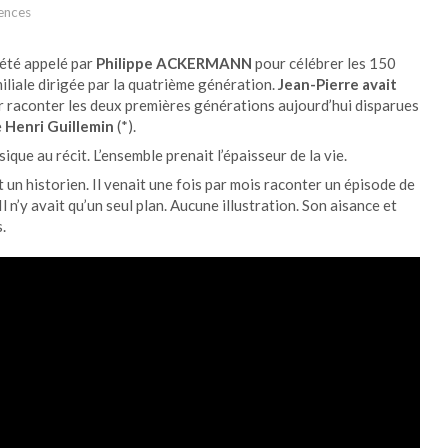
ences
 été appelé par
Philippe ACKERMANN
pour célébrer les 150
liale dirigée par la quatrième génération.
Jean-Pierre avait
 raconter les deux premières générations aujourd’hui disparues
e
Henri Guillemin
(*).
sique au récit. L’ensemble prenait l’épaisseur de la vie.
t un historien. Il venait une fois par mois raconter un épisode de
 Il n’y avait qu’un seul plan. Aucune illustration. Son aisance et
.