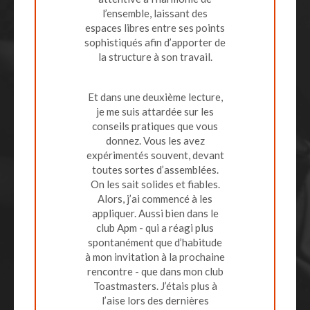
chance de te rencontrer, de
Nul doute que je dirigerai vers
Un chef d'oeuvre, une
l’ensemble, laissant des
t’entendre et de te voir animer
votre livre tout jeune avocat
ontologie du verbe", bravo!
espaces libres entre ses points
d’exemplaires
qui rejoindra notre équipe à
sophistiqués afin d’apporter de
rassemblements... À bientôt
l’avenir et je prévois même
la structure à son travail.
d’intégrer le manuel dans le «
pack de bienvenue »
Et dans une deuxième lecture,
je me suis attardée sur les
conseils pratiques que vous
donnez. Vous les avez
expérimentés souvent, devant
toutes sortes d’assemblées.
On les sait solides et fiables.
Alors, j’ai commencé à les
appliquer. Aussi bien dans le
club Apm - qui a réagi plus
spontanément que d’habitude
à mon invitation à la prochaine
rencontre - que dans mon club
Toastmasters. J’étais plus à
l’aise lors des dernières