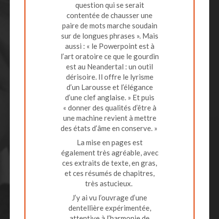
question qui se serait
contentée de chausser une
paire de mots marche soudain
sur de longues phrases ». Mais
aussi : « le Powerpoint est à
l’art oratoire ce que le gourdin
est au Neandertal : un outil
dérisoire. Il offre le lyrisme
d’un Larousse et l’élégance
d’une clef anglaise. » Et puis
« donner des qualités d’être à
Mathieu Baron, avocat
une machine revient à mettre
associé dans le cabinet
des états d’âme en conserve. »
Myriam Ghirardello,
Gueguen à Nantes
La mise en pages est
CEO "Talents et
Emmanuel Jaffelin,
également très agréable, avec
Stratégies", Executive
Je pense avoir grandi dans la
philosophe,
ces extraits de texte, en gras,
pratique de l’oralité à
Coach
et ces résumés de chapitres,
conférencier,
l’occasion de cette expertise
très astucieux.
qui à mon actif compte parmi
professeur Paris IV,
Cher Thierry , je ne doute pas
les meilleures. Merci pour
J’y ai vu l’ouvrage d’une
Sorbonne
que te lire soit au moins aussi
cela.
dentellière expérimentée,
inspirant que d’avoir eu la
attentive à l’harmonie de