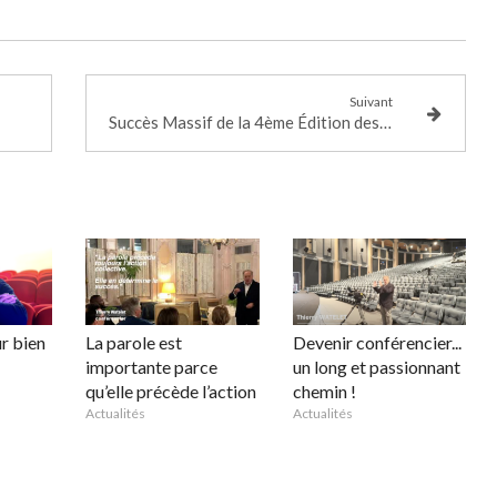
Suivant
Succès Massif de la 4ème Édition des Entrepreneurs Normands à Deauville
r bien
La parole est
Devenir conférencier...
importante parce
un long et passionnant
qu’elle précède l’action
chemin !
Actualités
Actualités