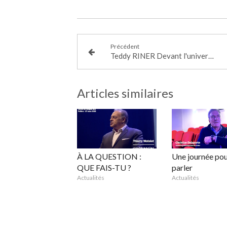
Précédent
Teddy RINER Devant l'université des entrepreneurs normands : la Douceur le rend invincible
Articles similaires
À LA QUESTION :
Une journée pou
QUE FAIS-TU ?
parler
Actualités
Actualités