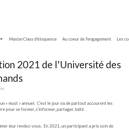
MasterClass d'éloquence
Au coeur de l'engagement
Les c
tion 2021 de l'Université des
mands
tés
n « must » annuel. C’est le jour où de partout accourent les
e pour se former, s’informer, partager, bâtir.
animer leur rendez-vous. En 2021, un participant a pris soin de