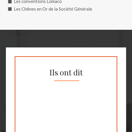
Les conventions Lomaco
Les Chênes en Or de la Société Générale
Ils ont dit
Nathalie Matignon,
Alizée Messonnier,
Secrétaire général du
secrétaire générale du
Erowest Marketing
DLR - syndicat
Events Spécialist chez
GEIST (syndicat des
professionnel des
Dassault Systemes
blanchisseurs
loueurs/vendeurs
Audrey Regnier,